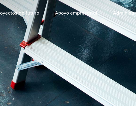
oyectos de futuro
Apoyo empresarial
Administr
Gobierno
Ayuntamien
Diputación
Universida
Cámara de 