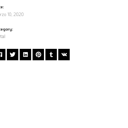
te:
rzo 10, 2020
tegory:
tal