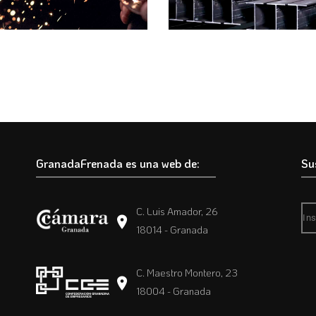
GranadaFrenada es una web de:
Su
C. Luis Amador, 26
18014 - Granada
C. Maestro Montero, 23
18004 - Granada