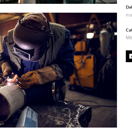
Da
ma
Ca
Me