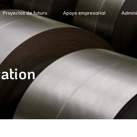
Proyectos de futuro
Apoyo empresarial
Admini
Gobiern
Ayuntam
Diputac
ation
Univers
Cámara