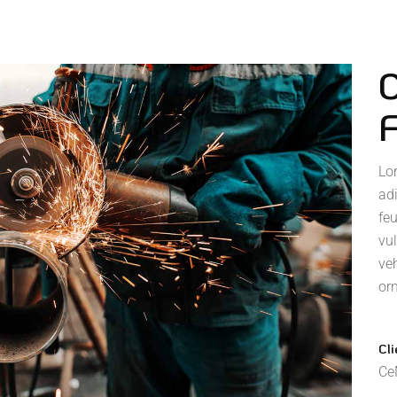
F
Lo
ad
feu
vul
ve
orn
Cli
Ce