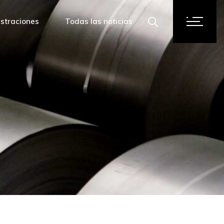
straciones
Todas las noticias
o
iento de Granada
ión de Granada
idad de Granada
 de Comercio de Granada